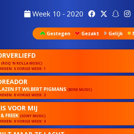
Week 10 - 2020
Gestegen
Gezakt
Gelijk
RVERLIEFD
E
(ROQ 'N ROLLA MUSIC)
EKEN: 5 VORIGE WEEK: 1
OREADOR
LAZEN FT WILBERT PIGMANS
(BERK MUSIC)
EKEN: 8 VORIGE WEEK: 2
IS VOOR MIJ
& FREEK
(SONY MUSIC)
EKEN: 9 VORIGE WEEK: 3