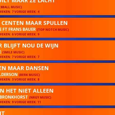
UILT MAAR ZE LACHT
(8BALL MUSIC)
EKEN: 7 VORIGE WEEK: 4
 CENTEN MAAR SPULLEN
 FT FRANS BAUER
(TOP NOTCH MUSIC)
EKEN: 6 VORIGE WEEK: 9
 BLIJFT NOU DE WIJN
E
(SMILE MUSIC)
EKEN: 7 VORIGE WEEK: 7
EN MAAR DANSEN
ALDERSON
(BERK MUSIC)
EKEN: 3 VORIGE WEEK: 8
AN HET NIET ALLEEN
 BRONKHORST
(NRGY MUSIC)
EKEN: 9 VORIGE WEEK: 11
HT