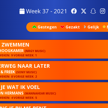
Week 37 - 2021
Gestegen
Gezakt
Gelijk
A ZWEMMEN
HOOGKAMER
(NRGY MUSIC)
EKEN: 9 VORIGE WEEK: 1
RWEG NAAR LATER
& FREEK
(SONY MUSIC)
EKEN: 8 VORIGE WEEK: 2
 JE WAT IK VOEL
N HERMANS
(WANNAHEAR MUSIC)
EKEN: 4 VORIGE WEEK: 5