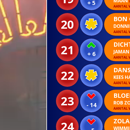
MAAN
+ 5
AANTAL W
BON 
20
DONNIE
AANTAL W
DICHT
21
JAMAN
+ 6
AANTAL W
DANS
22
KEES 
AANTAL W
BLOE
23
ROB Z
- 14
AANTAL W
ZOLA
24
WIMMI