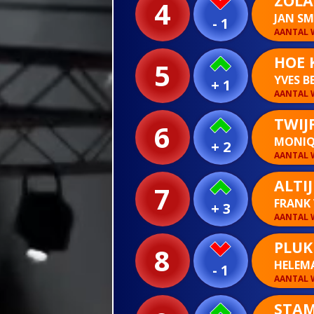
ZOLA
4
JAN S
- 1
AANTAL W
HOE 
5
YVES B
+ 1
AANTAL W
TWIJ
6
MONIQ
+ 2
AANTAL W
ALTI
7
FRANK
+ 3
AANTAL W
PLUK
8
HELEM
- 1
AANTAL W
STAM