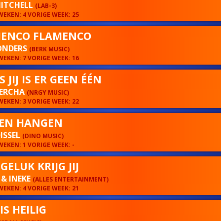
MITCHELL
(LAB-3)
EKEN: 4 VORIGE WEEK: 25
ENCO FLAMENCO
ONDERS
(BERK MUSIC)
EKEN: 7 VORIGE WEEK: 16
 JIJ IS ER GEEN ÉÉN
MERCHA
(NRGY MUSIC)
EKEN: 3 VORIGE WEEK: 22
VEN HANGEN
ISSEL
(DINO MUSIC)
EKEN: 1 VORIGE WEEK: -
GELUK KRIJG JIJ
 & INEKE
(ALLES ENTERTAINMENT)
EKEN: 4 VORIGE WEEK: 21
IS HEILIG