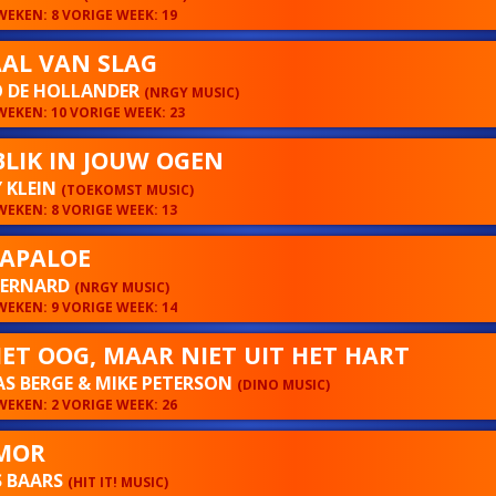
EKEN: 8 VORIGE WEEK: 19
AL VAN SLAG
 DE HOLLANDER
(NRGY MUSIC)
EKEN: 10 VORIGE WEEK: 23
BLIK IN JOUW OGEN
 KLEIN
(TOEKOMST MUSIC)
EKEN: 8 VORIGE WEEK: 13
APALOE
BERNARD
(NRGY MUSIC)
EKEN: 9 VORIGE WEEK: 14
HET OOG, MAAR NIET UIT HET HART
S BERGE & MIKE PETERSON
(DINO MUSIC)
EKEN: 2 VORIGE WEEK: 26
MOR
S BAARS
(HIT IT! MUSIC)