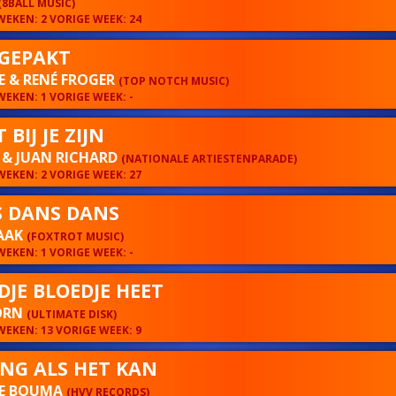
(8BALL MUSIC)
EKEN: 2 VORIGE WEEK: 24
GEPAKT
 & RENÉ FROGER
(TOP NOTCH MUSIC)
EKEN: 1 VORIGE WEEK: -
 BIJ JE ZIJN
 & JUAN RICHARD
(NATIONALE ARTIESTENPARADE)
EKEN: 2 VORIGE WEEK: 27
 DANS DANS
HAAK
(FOXTROT MUSIC)
EKEN: 1 VORIGE WEEK: -
DJE BLOEDJE HEET
ORN
(ULTIMATE DISK)
EKEN: 13 VORIGE WEEK: 9
NG ALS HET KAN
E BOUMA
(HVV RECORDS)