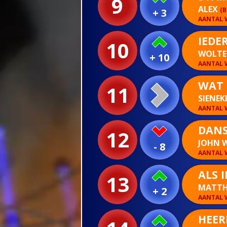
9
ALEX
(B
+ 3
AANTAL W
IEDE
10
WOLTE
+ 10
AANTAL W
WAT 
11
SIENEK
AANTAL W
DAN
12
JOHN 
- 8
AANTAL W
ALS 
13
MATTH
+ 2
AANTAL W
HEER