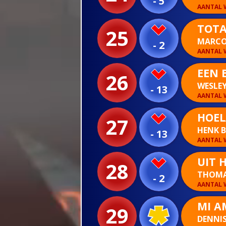
- 5
AANTAL W
TOTA
25
MARCO
- 2
AANTAL W
EEN 
26
WESLEY
- 13
AANTAL W
HOEL
27
HENK 
- 13
AANTAL W
UIT 
28
THOMA
- 2
AANTAL W
MI A
29
DENNI