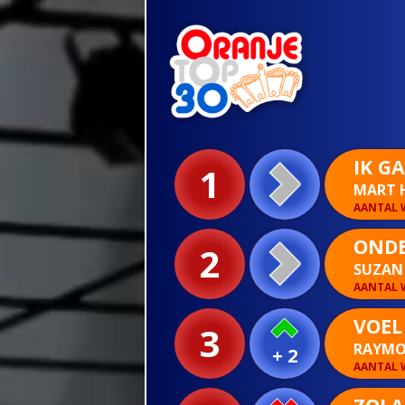
IK G
1
MART 
AANTAL W
ONDE
2
SUZAN 
AANTAL W
VOEL
3
RAYMO
+ 2
AANTAL W