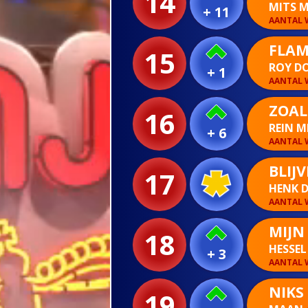
14
MITS 
+ 11
AANTAL W
FLAM
15
ROY D
+ 1
AANTAL W
ZOALS
16
REIN 
+ 6
AANTAL W
BLIJ
17
HENK D
AANTAL W
MIJN 
18
HESSEL
+ 3
AANTAL W
NIKS 
19