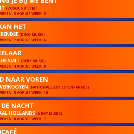
NG JE BIJ ME BENT
MIT
(VOSOUND CTM)
EKEN: 3 VORIGE WEEK: 3
KAN HET
ERENDSE
(DINO MUSIC)
EKEN: 7 VORIGE WEEK: 6
FELAAR
UE SMIT
(BERK MUSIC)
EKEN: 4 VORIGE WEEK: 8
JD NAAR VOREN
 VERKOOYEN
(NATIONALE ARTIESTENPARADE)
EKEN: 5 VORIGE WEEK: 10
 DE NACHT
AAL HOLLANDS
(NRGY MUSIC)
EKEN: 8 VORIGE WEEK: 7
CAFÉ