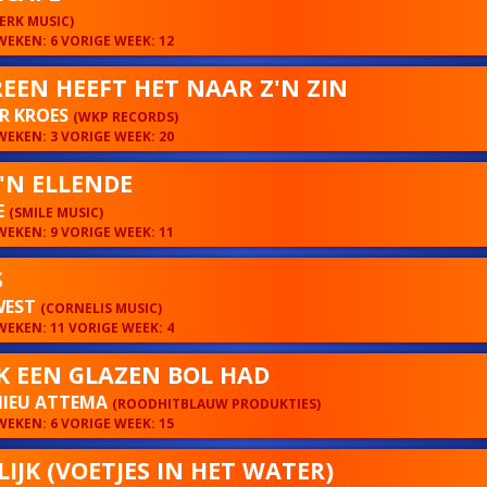
ERK MUSIC)
EKEN: 6 VORIGE WEEK: 12
REEN HEEFT HET NAAR Z'N ZIN
R KROES
(WKP RECORDS)
EKEN: 3 VORIGE WEEK: 20
'N ELLENDE
E
(SMILE MUSIC)
EKEN: 9 VORIGE WEEK: 11
S
WEST
(CORNELIS MUSIC)
EKEN: 11 VORIGE WEEK: 4
IK EEN GLAZEN BOL HAD
IEU ATTEMA
(ROODHITBLAUW PRODUKTIES)
EKEN: 6 VORIGE WEEK: 15
LIJK (VOETJES IN HET WATER)