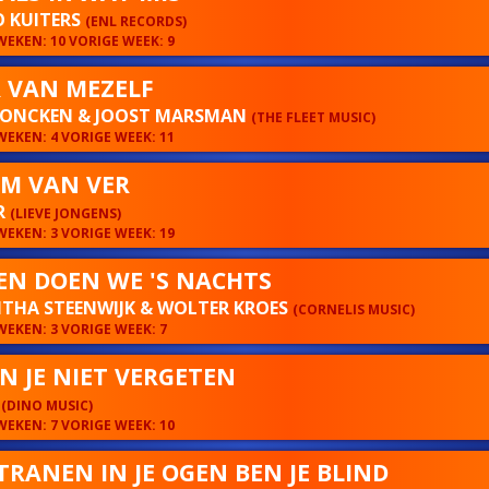
O KUITERS
(ENL RECORDS)
EKEN: 10 VORIGE WEEK: 9
 VAN MEZELF
VONCKEN & JOOST MARSMAN
(THE FLEET MUSIC)
EKEN: 4 VORIGE WEEK: 11
OM VAN VER
R
(LIEVE JONGENS)
EKEN: 3 VORIGE WEEK: 19
EN DOEN WE 'S NACHTS
THA STEENWIJK & WOLTER KROES
(CORNELIS MUSIC)
EKEN: 3 VORIGE WEEK: 7
AN JE NIET VERGETEN
A
(DINO MUSIC)
EKEN: 7 VORIGE WEEK: 10
TRANEN IN JE OGEN BEN JE BLIND