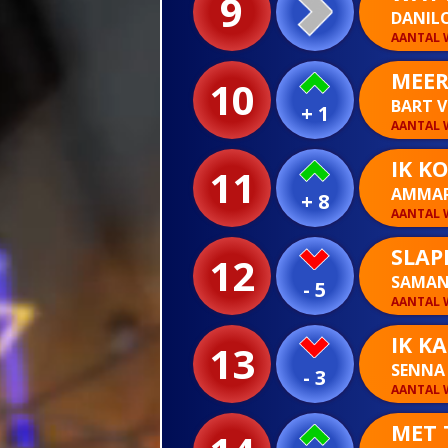
9
DANIL
AANTAL W
MEER
10
BART 
+ 1
AANTAL W
IK K
11
AMMA
+ 8
AANTAL W
SLAP
12
SAMAN
- 5
AANTAL W
IK K
13
SENN
- 3
AANTAL W
MET 