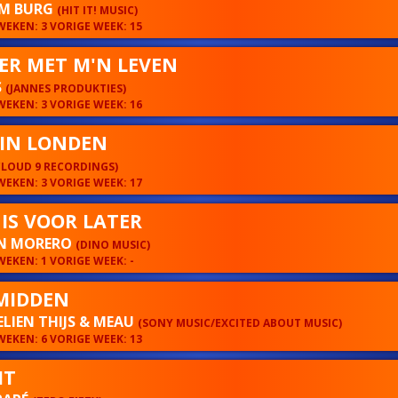
AM BURG
(HIT IT! MUSIC)
EKEN: 3 VORIGE WEEK: 15
ER MET M'N LEVEN
S
(JANNES PRODUKTIES)
EKEN: 3 VORIGE WEEK: 16
 IN LONDEN
CLOUD 9 RECORDINGS)
EKEN: 3 VORIGE WEEK: 17
 IS VOOR LATER
N MORERO
(DINO MUSIC)
EKEN: 1 VORIGE WEEK: -
MIDDEN
LIEN THIJS & MEAU
(SONY MUSIC/EXCITED ABOUT MUSIC)
EKEN: 6 VORIGE WEEK: 13
IT