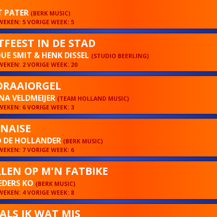
Y
T PATER
(BERK MUSIC)
EKEN: 5 VORIGE WEEK: 5
TFEEST IN DE STAD
E SMIT & HENK DISSEL
(STUDIO BEERLING)
EKEN: 2 VORIGE WEEK: 20
DRAAIORGEL
NA VELDMEIJER
(TEAM HOLLAND MUSIC)
EKEN: 6 VORIGE WEEK: 3
NAISE
 DE HOLLANDER
(BERK MUSIC)
EKEN: 7 VORIGE WEEK: 6
LEN OP M'N FATBIKE
EDERS KO
(BERK MUSIC)
EKEN: 4 VORIGE WEEK: 8
ALS IK WAT MIS