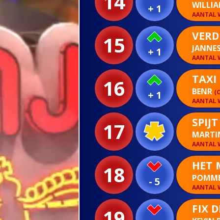
14
WILLI
+ 1
AANTAL W
VERD
15
JANNE
+ 1
AANTAL W
TAXI
16
BENR
(
+ 1
AANTAL W
SPIJT
17
MARTI
AANTAL W
HET 
18
POMME
- 5
AANTAL W
FIX D
19