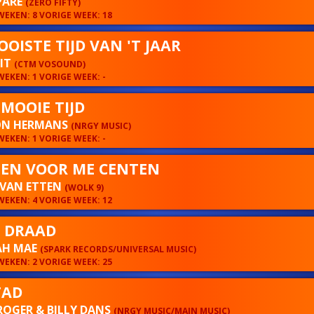
PARÉ
(ZERO FIFTY)
EKEN: 8 VORIGE WEEK: 18
OOISTE TIJD VAN 'T JAAR
MIT
(CTM VOSOUND)
EKEN: 1 VORIGE WEEK: -
 MOOIE TIJD
N HERMANS
(NRGY MUSIC)
EKEN: 1 VORIGE WEEK: -
EN VOOR ME CENTEN
 VAN ETTEN
(WOLK 9)
EKEN: 4 VORIGE WEEK: 12
 DRAAD
H MAE
(SPARK RECORDS/UNIVERSAL MUSIC)
EKEN: 2 VORIGE WEEK: 25
TAD
ROGER & BILLY DANS
(NRGY MUSIC/MAIN MUSIC)