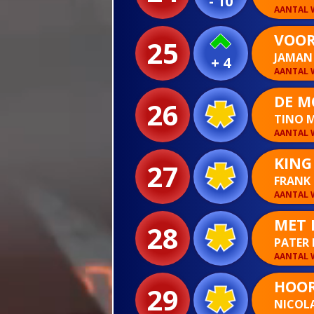
- 10
AANTAL W
VOOR
25
JAMA
+ 4
AANTAL W
DE M
26
TINO 
AANTAL W
KING
27
FRANK
AANTAL W
MET 
28
PATER
AANTAL W
HOOR
29
NICOL