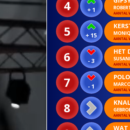
GIPS
4
ROBER
+ 1
AANTAL W
KERS
5
MONIQU
+ 15
AANTAL W
HET 
6
SUSAN
- 3
AANTAL W
POLO
7
MARCO
- 1
AANTAL W
KNAL
8
GEBRO
AANTAL W
WAT 