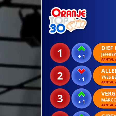
DIEF
1
JEFFRE
+ 1
AANTAL W
ALLE
2
YVES B
- 1
AANTAL W
VERG
3
MARCO
+ 1
AANTAL W