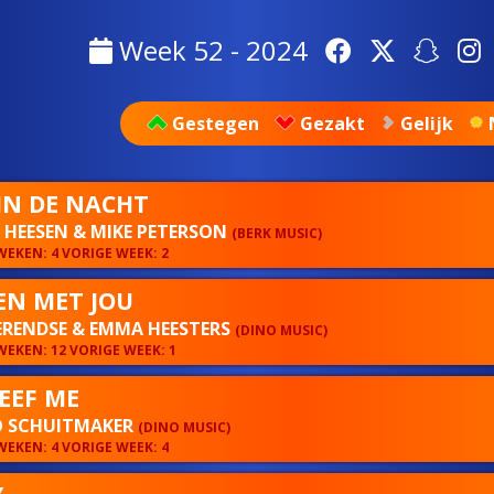
Week 52 - 2024
Gestegen
Gezakt
Gelijk
 IN DE NACHT
Y HEESEN & MIKE PETERSON
(BERK MUSIC)
EKEN: 4 VORIGE WEEK: 2
EN MET JOU
ERENDSE & EMMA HEESTERS
(DINO MUSIC)
EKEN: 12 VORIGE WEEK: 1
EEF ME
 SCHUITMAKER
(DINO MUSIC)
EKEN: 4 VORIGE WEEK: 4