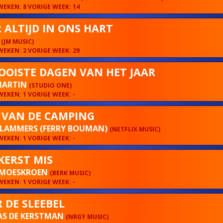
EKEN: 8 VORIGE WEEK: 14
 ALTIJD IN ONS HART
N
(JM MUSIC)
EKEN: 2 VORIGE WEEK: 29
OOISTE DAGEN VAN HET JAAR
MARTIN
(STUDIO ONE)
EKEN: 1 VORIGE WEEK: -
 VAN DE CAMPING
 LAMMERS (FERRY BOUMAN)
(NETFLIX MUSIC)
EKEN: 1 VORIGE WEEK: -
KERST MIS
 MOESKROEN
(BERK MUSIC)
EKEN: 1 VORIGE WEEK: -
 DE SLEEBEL
AS DE KERSTMAN
(NRGY MUSIC)