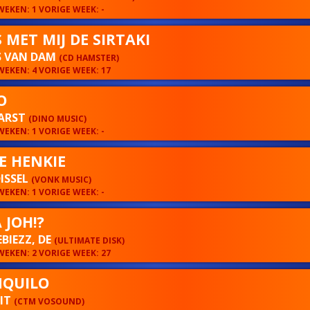
EKEN: 1 VORIGE WEEK: -
 MET MIJ DE SIRTAKI
S VAN DAM
(CD HAMSTER)
EKEN: 4 VORIGE WEEK: 17
O
KARST
(DINO MUSIC)
EKEN: 1 VORIGE WEEK: -
E HENKIE
ISSEL
(VONK MUSIC)
EKEN: 1 VORIGE WEEK: -
 JOH!?
BIEZZ, DE
(ULTIMATE DISK)
EKEN: 2 VORIGE WEEK: 27
QUILO
MIT
(CTM VOSOUND)