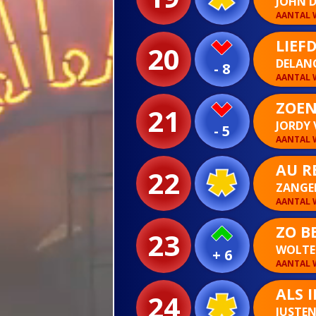
JOHN D
AANTAL W
LIEF
20
DELAN
- 8
AANTAL W
ZOEN
21
JORDY 
- 5
AANTAL W
AU R
22
ZANGE
AANTAL W
ZO B
23
WOLTE
+ 6
AANTAL W
ALS 
24
JUSTEN