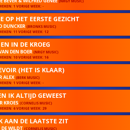
E BEVER & WILFRED GENEE
(NRGY MUSIC)
EKEN: 1 VORIGE WEEK: -
DE OP HET EERSTE GEZICHT
O DUNCKER
(BRONKS MUSIC)
EKEN: 11 VORIGE WEEK: 12
EN IN DE KROEG
VAN DEN BOER
(NRGY MUSIC)
EKEN: 10 VORIGE WEEK: 16
EVOIR (HET IS KLAAR)
R ALEX
(BERK MUSIC)
EKEN: 1 VORIGE WEEK: -
EN IK ALTIJD GEWEEST
R KROES
(CORNELIS MUSIC)
EKEN: 6 VORIGE WEEK: 29
IK AAN DE LAATSTE ZIT
 DE WILDT
(CORNELIS MUSIC)