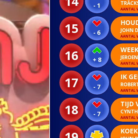
14
TRÄCK
- 1
AANTAL W
HOUD
15
JOHN D
- 6
AANTAL W
WEEK
16
JEROEN
+ 8
AANTAL W
IK G
17
ROBER
- 7
AANTAL W
TIJD
18
CYNTH
- 7
AANTAL W
KOEK
19