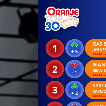
GAS 
1
JANNE
+ 5
AANTAL W
GIA
2
DEAN 
- 1
AANTAL W
SYST
3
RAYMO
+ 2
AANTAL W