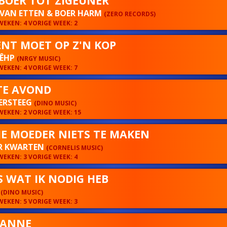
BOER TOT ZIGEUNER
 VAN ETTEN & BOER HARM
(ZERO RECORDS)
EKEN: 4 VORIGE WEEK: 2
ENT MOET OP Z'N KOP
PÊHP
(NRGY MUSIC)
EKEN: 4 VORIGE WEEK: 7
E AVOND
ERSTEEG
(DINO MUSIC)
EKEN: 2 VORIGE WEEK: 15
JE MOEDER NIETS TE MAKEN
R KWARTEN
(CORNELIS MUSIC)
EKEN: 3 VORIGE WEEK: 4
S WAT IK NODIG HEB
A
(DINO MUSIC)
EKEN: 5 VORIGE WEEK: 3
IANNE