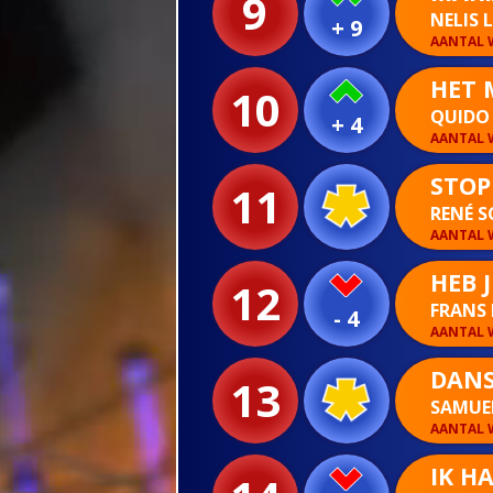
9
NELIS
+ 9
AANTAL W
HET 
10
QUIDO
+ 4
AANTAL W
STOP 
11
RENÉ 
AANTAL W
HEB 
12
FRANS
- 4
AANTAL W
DANS
13
SAMUE
AANTAL W
IK H