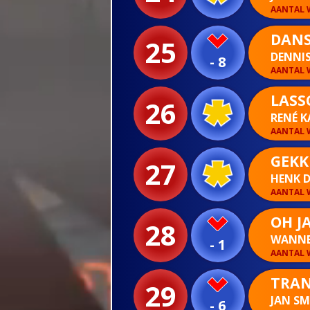
AANTAL W
DANS
25
DENNI
- 8
AANTAL W
LASS
26
RENÉ 
AANTAL W
GEKK
27
HENK D
AANTAL W
OH JA
28
WANNE
- 1
AANTAL W
TRAN
29
JAN S
- 6