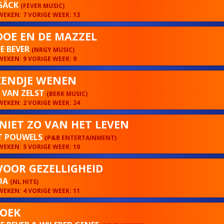
SÄCK
(FEVER MUSIC)
EKEN: 7 VORIGE WEEK: 13
OE EN DE MAZZEL
E BEVER
(NRGY MUSIC)
EKEN: 9 VORIGE WEEK: 9
ENDJE WENEN
 VAN ZELST
(BERK MUSIC)
EKEN: 2 VORIGE WEEK: 24
ENIET ZO VAN HET LEVEN
T POUWELS
(P&B ENTERTAINMENT)
EKEN: 5 VORIGE WEEK: 10
 VOOR GEZELLIGHEID
IA
(NL HITS)
EKEN: 4 VORIGE WEEK: 11
OEK