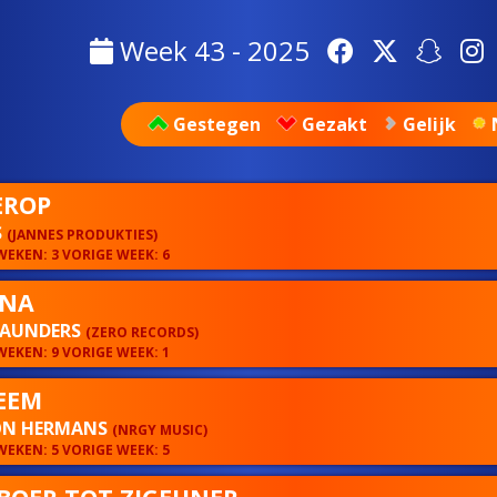
Week 43 - 2025
Gestegen
Gezakt
Gelijk
EROP
S
(JANNES PRODUKTIES)
EKEN: 3 VORIGE WEEK: 6
NNA
SAUNDERS
(ZERO RECORDS)
EKEN: 9 VORIGE WEEK: 1
EEM
N HERMANS
(NRGY MUSIC)
EKEN: 5 VORIGE WEEK: 5