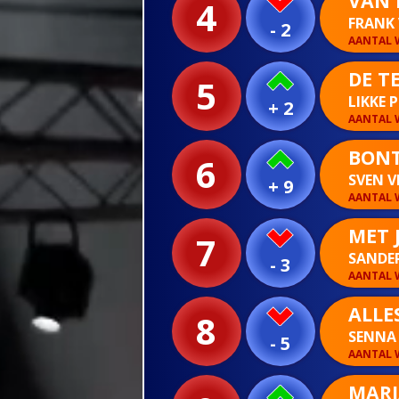
VAN 
4
FRANK
- 2
AANTAL W
DE T
5
LIKKE 
+ 2
AANTAL W
BONT
6
SVEN V
+ 9
AANTAL W
MET 
7
SANDE
- 3
AANTAL W
ALLE
8
SENN
- 5
AANTAL W
MAR