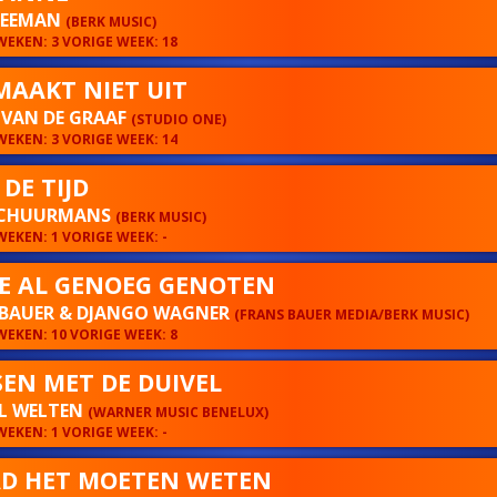
 LEEMAN
(BERK MUSIC)
EKEN: 3 VORIGE WEEK: 18
MAAKT NIET UIT
 VAN DE GRAAF
(STUDIO ONE)
EKEN: 3 VORIGE WEEK: 14
DE TIJD
SCHUURMANS
(BERK MUSIC)
EKEN: 1 VORIGE WEEK: -
JE AL GENOEG GENOTEN
 BAUER & DJANGO WAGNER
(FRANS BAUER MEDIA/BERK MUSIC)
EKEN: 10 VORIGE WEEK: 8
EN MET DE DUIVEL
L WELTEN
(WARNER MUSIC BENELUX)
EKEN: 1 VORIGE WEEK: -
AD HET MOETEN WETEN