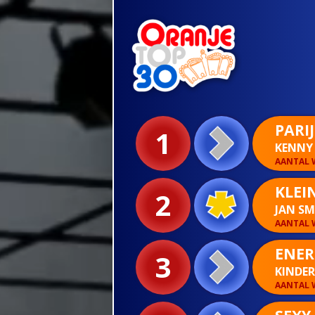
PARIJ
1
KENNY
AANTAL W
KLEI
2
JAN S
AANTAL W
ENER
3
KINDE
AANTAL W