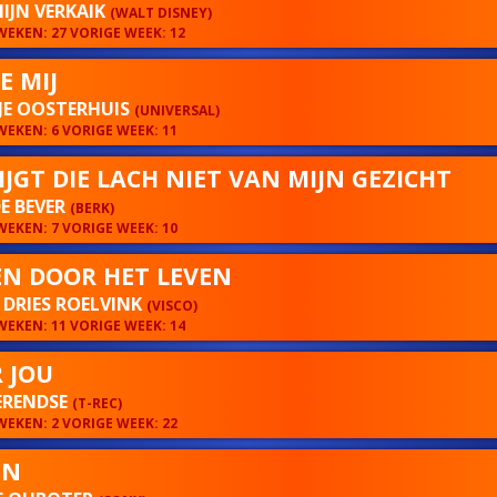
IJN VERKAIK
(WALT DISNEY)
EKEN: 27 VORIGE WEEK: 12
E MIJ
JE OOSTERHUIS
(UNIVERSAL)
EKEN: 6 VORIGE WEEK: 11
RIJGT DIE LACH NIET VAN MIJN GEZICHT
E BEVER
(BERK)
EKEN: 7 VORIGE WEEK: 10
N DOOR HET LEVEN
 DRIES ROELVINK
(VISCO)
EKEN: 11 VORIGE WEEK: 14
 JOU
ERENDSE
(T-REC)
EKEN: 2 VORIGE WEEK: 22
EN