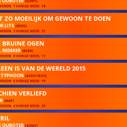
E OUBOTER
(SONY)
EKEN: 7 VORIGE WEEK: 18
ET ZO MOEILIJK OM GEWOON TE DOEN
DE LITS
(BERK)
EKEN: 3 VORIGE WEEK: 21
 BRUINE OGEN
 REDEKER
(BERK)
EKEN: 9 VORIGE WEEK: 17
REEN IS VAN DE WERELD 2015
 & TYPHOON
(AVROTROS)
EKEN: 6 VORIGE WEEK: 19
CHIEN VERLIEFD
ER
(NAP)
EKEN: 4 VORIGE WEEK: 23
RIL
E OUBOTER
(SONY)