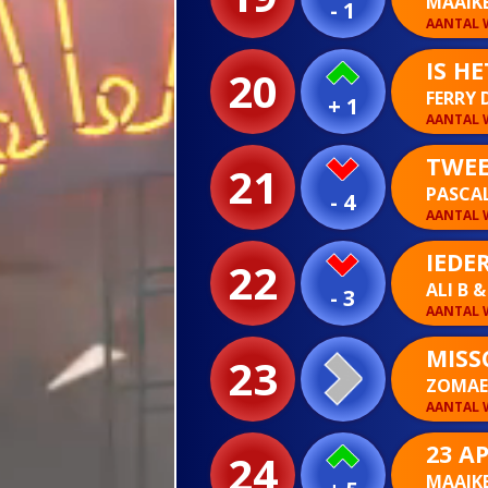
MAAIK
- 1
AANTAL W
IS H
20
FERRY 
+ 1
AANTAL W
TWEE
21
PASCAL
- 4
AANTAL W
IEDE
22
ALI B
- 3
AANTAL W
MISS
23
ZOMA
AANTAL W
23 AP
24
MAAIK