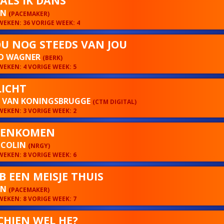
 ALS IK DANS
ON
(PACEMAKER)
EKEN: 36 VORIGE WEEK: 4
OU NOG STEEDS VAN JOU
O WAGNER
(BERK)
EKEN: 4 VORIGE WEEK: 5
LICHT
N VAN KONINGSBRUGGE
(CTM DIGITAL)
EKEN: 3 VORIGE WEEK: 2
NENKOMEN
 COLIN
(NRGY)
EKEN: 8 VORIGE WEEK: 6
B EEN MEISJE THUIS
ON
(PACEMAKER)
EKEN: 8 VORIGE WEEK: 7
CHIEN WEL HE?