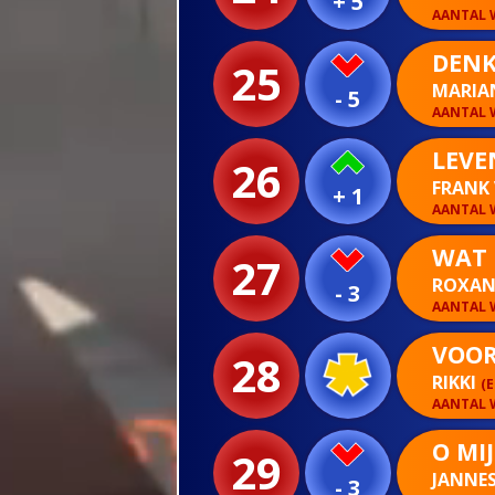
+ 5
AANTAL W
DENK
25
MARIAN
- 5
AANTAL W
LEVE
26
FRANK
+ 1
AANTAL W
WAT 
27
ROXAN
- 3
AANTAL W
VOOR
28
RIKKI
(
AANTAL W
O MIJ
29
JANNE
- 3