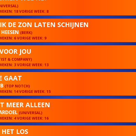
NIVERSAL)
EKEN: 18 VORIGE WEEK: 8
IK DE ZON LATEN SCHIJNEN
Y HEESEN
(BERK)
EKEN: 6 VORIGE WEEK: 9
 VOOR JOU
TIST & COMPANY)
EKEN: 3 VORIGE WEEK: 13
JE GAAT
 B
(TOP NOTCH)
EKEN: 14 VORIGE WEEK: 15
T MEER ALLEEN
PARDOEL
(UNIVERSAL)
EKEN: 4 VORIGE WEEK: 16
 HET LOS