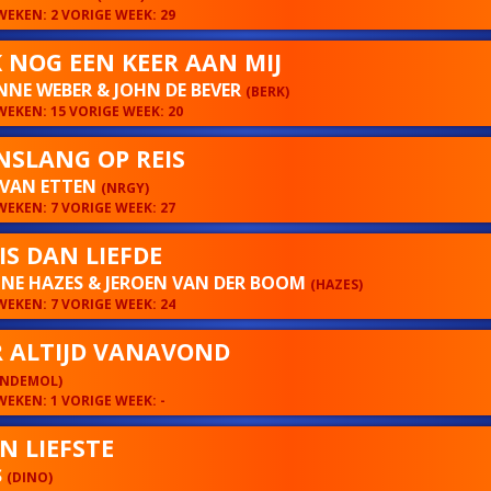
EKEN: 2 VORIGE WEEK: 29
 NOG EEN KEER AAN MIJ
NE WEBER & JOHN DE BEVER
(BERK)
EKEN: 15 VORIGE WEEK: 20
NSLANG OP REIS
 VAN ETTEN
(NRGY)
EKEN: 7 VORIGE WEEK: 27
IS DAN LIEFDE
NE HAZES & JEROEN VAN DER BOOM
(HAZES)
EKEN: 7 VORIGE WEEK: 24
 ALTIJD VANAVOND
ENDEMOL)
EKEN: 1 VORIGE WEEK: -
N LIEFSTE
S
(DINO)