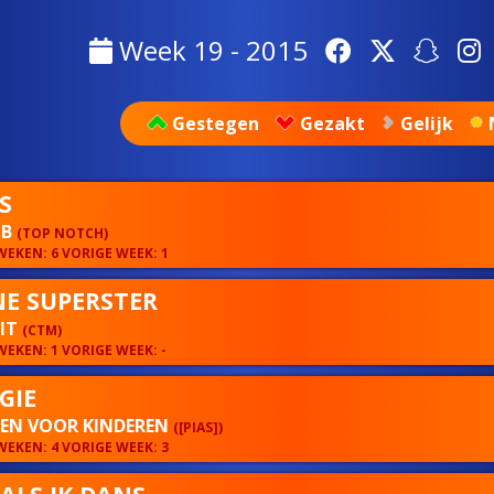
Week 19 - 2015
Gestegen
Gezakt
Gelijk
S
 B
(TOP NOTCH)
EKEN: 6 VORIGE WEEK: 1
NE SUPERSTER
MIT
(CTM)
EKEN: 1 VORIGE WEEK: -
GIE
REN VOOR KINDEREN
([PIAS])
EKEN: 4 VORIGE WEEK: 3