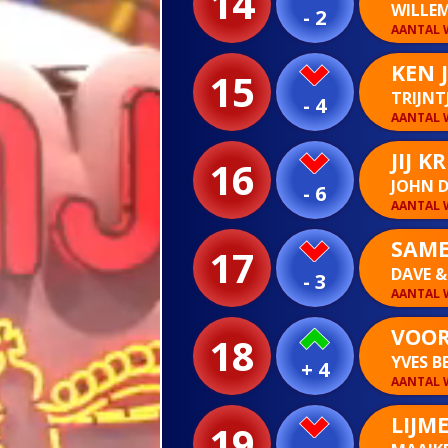
14
WILLEM
- 2
AANTAL W
KEN J
15
TRIJNT
- 4
AANTAL W
JIJ K
16
JOHN D
- 6
AANTAL W
SAME
17
DAVE &
- 3
AANTAL W
VOOR
18
YVES B
+ 4
AANTAL W
LIJM
19