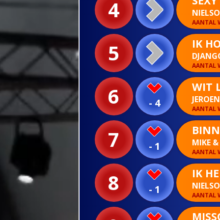
SEXY
4
NIELS
AANTAL W
IK H
5
DJANG
AANTAL W
WIT 
6
JEROE
- 4
AANTAL W
BIN
7
MIKE &
- 1
AANTAL W
IK HE
8
NIELS
- 1
AANTAL W
MISS