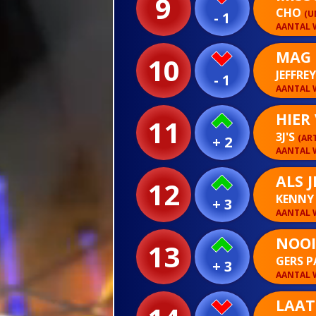
9
CHO
(U
- 1
AANTAL W
MAG 
10
JEFFRE
- 1
AANTAL W
HIER
11
3J'S
(AR
+ 2
AANTAL W
ALS 
12
KENNY
+ 3
AANTAL W
NOOI
13
GERS 
+ 3
AANTAL W
LAAT