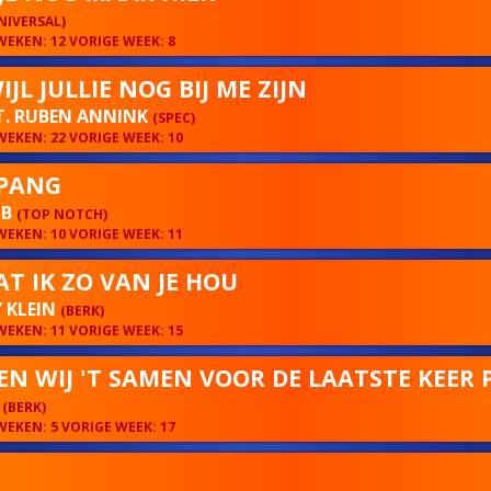
NIVERSAL)
EKEN: 12 VORIGE WEEK: 8
JL JULLIE NOG BIJ ME ZIJN
FT. RUBEN ANNINK
(SPEC)
EKEN: 22 VORIGE WEEK: 10
PANG
 B
(TOP NOTCH)
EKEN: 10 VORIGE WEEK: 11
T IK ZO VAN JE HOU
 KLEIN
(BERK)
EKEN: 11 VORIGE WEEK: 15
EN WIJ 'T SAMEN VOOR DE LAATSTE KEER
N
(BERK)
EKEN: 5 VORIGE WEEK: 17