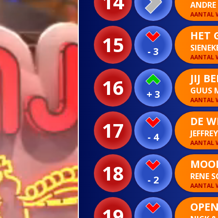
14
ANDRE 
AANTAL W
HET 
15
SIENEK
- 3
AANTAL W
JIJ B
16
GUUS 
+ 3
AANTAL W
DE W
17
JEFFRE
- 4
AANTAL W
MOOI
18
RENE 
- 2
AANTAL W
OPEN
19