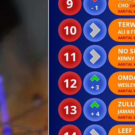
9
CHO
(U
- 1
AANTAL W
TERWI
10
ALI B 
AANTAL W
NO S
11
KENNY
AANTAL W
OMDA
12
WESLEY
+ 3
AANTAL W
ZULL
13
JAMA
+ 4
AANTAL W
LEEF