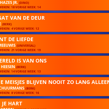
HAZES JR.
(DINO)
EKEN: 18 VORIGE WEEK: 14
GAT VAN DE DEUR
E
(BERK)
EKEN: 4 VORIGE WEEK: 12
ENT DE LIEFDE
MEEUWIS
(UNIVERSAL)
EKEN: 21 VORIGE WEEK: 19
ERELD IS VAN ONS
Y HEESEN
(BERK)
EKEN: 14 VORIGE WEEK: 13
E MEISJES BLIJVEN NOOIT ZO LANG ALLEE
SCHUURMANS
(BERK)
EKEN: 8 VORIGE WEEK: 16
 JE HART