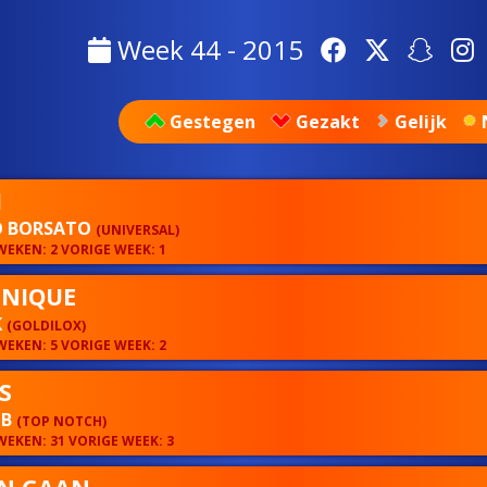
Week 44 - 2015
Gestegen
Gezakt
Gelijk
I
 BORSATO
(UNIVERSAL)
EKEN: 2 VORIGE WEEK: 1
NIQUE
K
(GOLDILOX)
EKEN: 5 VORIGE WEEK: 2
S
 B
(TOP NOTCH)
EKEN: 31 VORIGE WEEK: 3