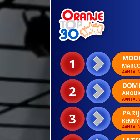
MOO
1
MARCO
AANTAL W
DOMI
2
ANOU
AANTAL W
PARIJ
3
KENNY
AANTAL W