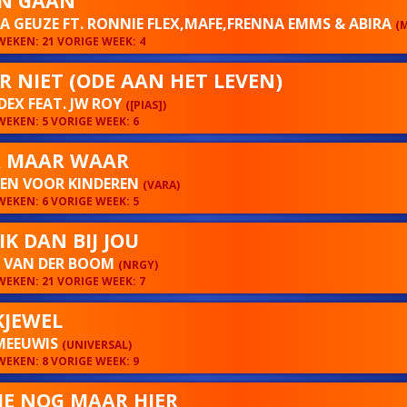
N GAAN
 GEUZE FT. RONNIE FLEX,MAFE,FRENNA EMMS & ABIRA
(
EKEN: 21 VORIGE WEEK: 4
R NIET (ODE AAN HET LEVEN)
DEX FEAT. JW ROY
([PIAS])
EKEN: 5 VORIGE WEEK: 6
 MAAR WAAR
REN VOOR KINDEREN
(VARA)
EKEN: 6 VORIGE WEEK: 5
IK DAN BIJ JOU
N VAN DER BOOM
(NRGY)
EKEN: 21 VORIGE WEEK: 7
JEWEL
MEEUWIS
(UNIVERSAL)
EKEN: 8 VORIGE WEEK: 9
JE NOG MAAR HIER