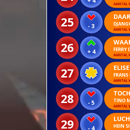
+ 4
AANTAL W
DAAR
25
DJANG
- 3
AANTAL W
WAAR
26
FERRY 
+ 4
AANTAL W
ELISE
27
FRANS 
AANTAL W
TOCH
28
TINO 
- 5
AANTAL W
LUCH
29
HEIN 
- 4