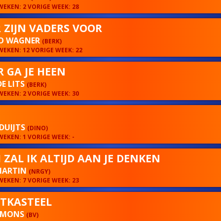
EKEN: 2 VORIGE WEEK: 28
 ZIJN VADERS VOOR
O WAGNER
(BERK)
EKEN: 12 VORIGE WEEK: 22
 GA JE HEEN
DE LITS
(BERK)
EKEN: 2 VORIGE WEEK: 30
DUIJTS
(DINO)
EKEN: 1 VORIGE WEEK: -
 ZAL IK ALTIJD AAN JE DENKEN
MARTIN
(NRGY)
EKEN: 7 VORIGE WEEK: 23
TKASTEEL
SIMONS
(BV)