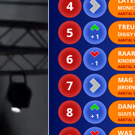
LATE
4
MONICA
AANTAL W
TREU
5
DIGGY 
+ 1
AANTAL W
RAAR
6
KINDE
- 1
AANTAL W
MAG 
7
JEROE
AANTAL W
DANK
8
GUUS 
+ 1
AANTAL W
WAS 