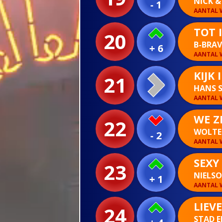
NICK 
- 1
AANTAL W
TOT 
20
B-BRA
+ 6
AANTAL W
KIJK 
21
HANS 
AANTAL W
WE ZI
22
WOLTE
- 2
AANTAL W
SEXY
23
NIELS
+ 1
AANTAL W
LIEV
24
STAD 