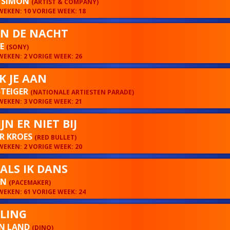
& SIMON
(ARTIST & COMPANY)
EKEN: 10 VORIGE WEEK: 18
IN DE NACHT
VE
(SONY)
EKEN: 2 VORIGE WEEK: 26
IK JE AAN
STEIGER
(NATIONALE ARTIESTEN PARADE)
EKEN: 3 VORIGE WEEK: 21
JN ER NIET BIJ
R KROES
(RED BULLET)
EKEN: 2 VORIGE WEEK: 20
 ALS IK DANS
ON
(PACEMAKER)
EKEN: 61 VORIGE WEEK: 24
ELING
EN LAND
(DINO)