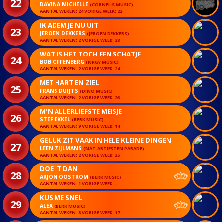
22
DAVINA MICHELLE
(CORNELIS MUSIC)
AANTAL WEKEN: 24 VORIGE WEEK: 22
IK ADEM JE NU UIT
23
JEROEN DEKKERS
(JEROEN DEKKERS)
AANTAL WEKEN: 2 VORIGE WEEK: 28
WAT IS HET TOCH EEN SCHATJE
24
BOB OFFENBERG
(NRGY MUSIC)
AANTAL WEKEN: 2 VORIGE WEEK: 24
MET HART EN ZIEL
25
FRANS DUIJTS
(DINO MUSIC)
AANTAL WEKEN: 2 VORIGE WEEK: 26
M'N ALLERLIEFSTE MEISJE
26
STEF EKKEL
(BERK MUSIC)
AANTAL WEKEN: 9 VORIGE WEEK: 14
GELUK ZIT VAAK IN HELE KLEINE DINGEN
27
LEEN ZIJLMANS
(NAT.ARTIESTEN PARADE)
AANTAL WEKEN: 2 VORIGE WEEK: 25
DOE 'T DAN
28
ARJON OOSTROM
(BERK MUSIC)
AANTAL WEKEN: 1 VORIGE WEEK: -
KUS ME SNEL
29
ALEX
(BERK MUSIC)
AANTAL WEKEN: 8 VORIGE WEEK: 17