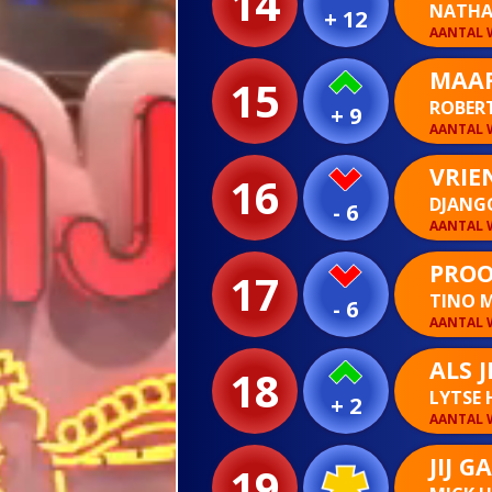
14
NATHA
+ 12
AANTAL W
MAAR
15
ROBER
+ 9
AANTAL W
VRIE
16
DJANGO
- 6
AANTAL W
PROO
17
TINO M
- 6
AANTAL W
ALS J
18
LYTSE 
+ 2
AANTAL W
JIJ G
19