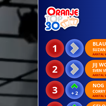
BLAU
1
SUZAN 
AANTAL W
JIJ 
2
SVEN V
AANTAL W
NOG 
3
CORRY
+ 2
AANTAL W