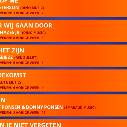
OF ME
PETERSON
(DINO MUSIC)
EKEN: 3 VORIGE WEEK: 7
 WIJ GAAN DOOR
HAZES JR.
(DINO MUSIC)
EKEN: 8 VORIGE WEEK: 3
HET ZIJN
BIEZZ
(RED BULLET)
EKEN: 5 VORIGE WEEK: 6
OEKOMST
NER MUSIC)
EKEN: 6 VORIGE WEEK: 4
EN
Y PONSEN & DONNY PONSEN
(SMARAGD MUSIC)
EKEN: 2 VORIGE WEEK: 23
AN JE NIET VERGETEN