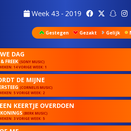
Week 43 - 2019
Gestegen
Gezakt
Gelijk
WE DAG
& FREEK
(SONY MUSIC)
EKEN: 14 VORIGE WEEK: 1
WORDT DE MIJNE
ERSTEEG
(CORNELIS MUSIC)
EKEN: 5 VORIGE WEEK: 2
EEN KEERTJE OVERDOEN
 KONINGS
(BERK MUSIC)
EKEN: 3 VORIGE WEEK: 5