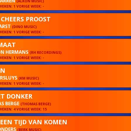
HARREN
(ALKON MUSIC)
EKEN: 1 VORIGE WEEK: -
 CHEERS PROOST
KARST
(DINO MUSIC)
EKEN: 1 VORIGE WEEK: -
MAAT
N HERMANS
(RH RECORDINGS)
EKEN: 1 VORIGE WEEK: -
JN
ERSLUYS
(KM MUSIC)
EKEN: 1 VORIGE WEEK: -
ET DONKER
S BERGE
(THOMAS BERGE)
EKEN: 4 VORIGE WEEK: 15
S EEN TIJD VAN KOMEN
ONDERS
(BERK MUSIC)