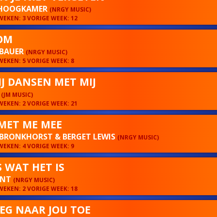
HOOGKAMER
(NRGY MUSIC)
EKEN: 3 VORIGE WEEK: 12
OM
 BAUER
(NRGY MUSIC)
EKEN: 5 VORIGE WEEK: 8
JIJ DANSEN MET MIJ
N
(JM MUSIC)
EKEN: 2 VORIGE WEEK: 21
 MET ME MEE
 BRONKHORST & BERGET LEWIS
(NRGY MUSIC)
EKEN: 4 VORIGE WEEK: 9
S WAT HET IS
ENT
(NRGY MUSIC)
EKEN: 2 VORIGE WEEK: 18
EG NAAR JOU TOE