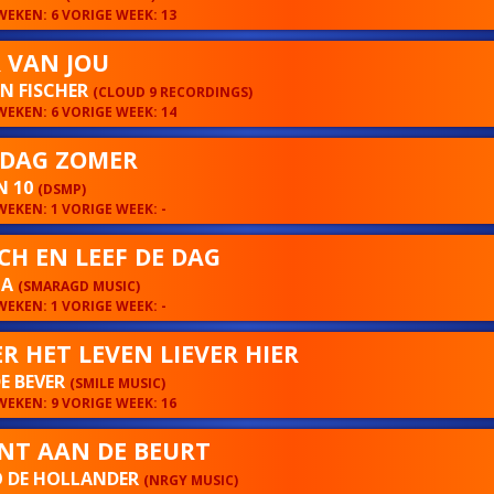
EKEN: 6 VORIGE WEEK: 13
 VAN JOU
N FISCHER
(CLOUD 9 RECORDINGS)
EKEN: 6 VORIGE WEEK: 14
 DAG ZOMER
N 10
(DSMP)
EKEN: 1 VORIGE WEEK: -
ACH EN LEEF DE DAG
NA
(SMARAGD MUSIC)
EKEN: 1 VORIGE WEEK: -
ER HET LEVEN LIEVER HIER
E BEVER
(SMILE MUSIC)
EKEN: 9 VORIGE WEEK: 16
BENT AAN DE BEURT
 DE HOLLANDER
(NRGY MUSIC)