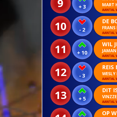
9
MART 
+ 3
AANTAL W
DE B
10
FRANS
- 2
AANTAL W
WIL 
11
JAMA
+ 10
AANTAL W
REIS
12
WESLY
- 3
AANTAL W
DIT I
13
VINZZ
+ 5
AANTAL W
OP W