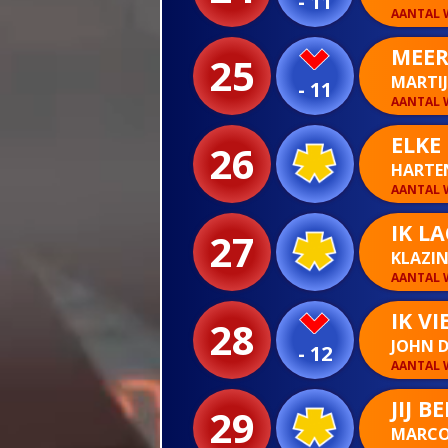
- 11
AANTAL W
MEER
25
MARTIJ
- 11
AANTAL W
ELKE
26
HARTE
AANTAL W
IK L
27
KLAZI
AANTAL W
IK VI
28
JOHN D
- 12
AANTAL W
JIJ 
29
MARCO