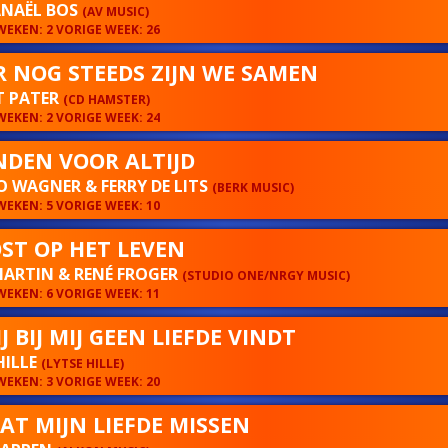
NAËL BOS
(AV MUSIC)
EKEN: 2 VORIGE WEEK: 26
 NOG STEEDS ZIJN WE SAMEN
T PATER
(CD HAMSTER)
EKEN: 2 VORIGE WEEK: 24
NDEN VOOR ALTIJD
 WAGNER & FERRY DE LITS
(BERK MUSIC)
EKEN: 5 VORIGE WEEK: 10
ST OP HET LEVEN
ARTIN & RENÉ FROGER
(STUDIO ONE/NRGY MUSIC)
EKEN: 6 VORIGE WEEK: 11
IJ BIJ MIJ GEEN LIEFDE VINDT
HILLE
(LYTSE HILLE)
EKEN: 3 VORIGE WEEK: 20
AAT MIJN LIEFDE MISSEN