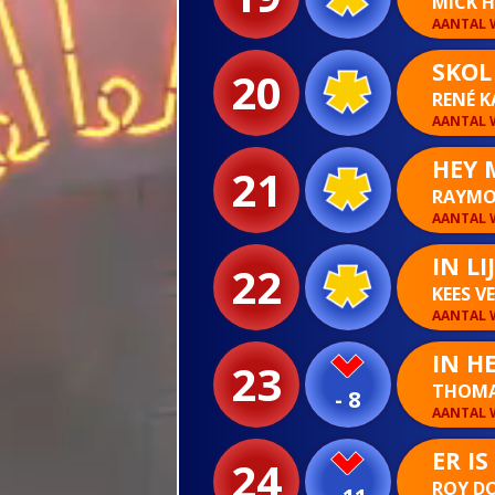
MICK 
AANTAL W
SKOL
20
RENÉ 
AANTAL W
HEY 
21
RAYMO
AANTAL W
IN LI
22
KEES V
AANTAL W
IN H
23
THOMA
- 8
AANTAL W
ER I
24
ROY D