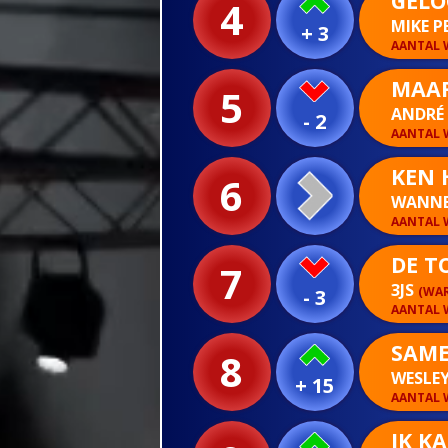
GELO
4
MIKE 
+ 3
AANTAL W
MAAR
5
ANDRÉ 
- 2
AANTAL W
KEN 
6
WANNE
AANTAL W
DE T
7
3JS
(WAR
- 3
AANTAL W
SAM
8
WESLE
+ 15
AANTAL W
IK K